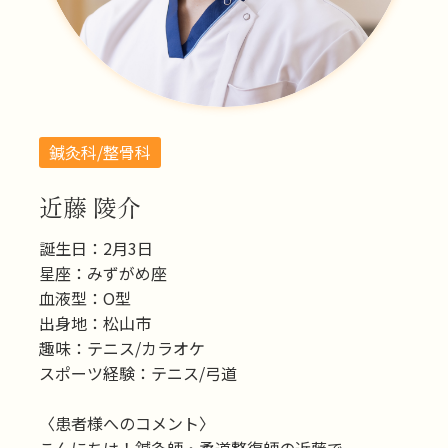
鍼灸科/整骨科
近藤 陵介
誕生日：2月3日
星座：みずがめ座
血液型：O型
出身地：松山市
趣味：テニス/カラオケ
スポーツ経験：テニス/弓道
〈患者様へのコメント〉
こんにちは！鍼灸師・柔道整復師の近藤で