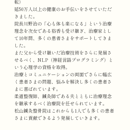
転）
延50万人以上の健康のお手伝いをさせていただ
きました。
院長川野治の「心も体も楽になる」という治療
理念を次女である裕香も受け継ぎ、治療家とし
て10年間、多くの患者さまをサポートしてきま
した。
また父から受け継いだ治療技術をさらに発展さ
せるべく、NLP（神経言語プログラミング）と
いう心理学の資格を取得。
治療とコミュニケーションの両面でさらに幅広
く患者さまの問題、悩みを解決し多くの患者さ
まに喜ばれています。
柔道整復師、鍼灸師である夫とともに治療理念
を継承するべく治療院を任せられています。
​​​​​​​松山鍼灸整骨院はこれからも1人でも多くの患者
さまに貢献できるよう発展していきます。