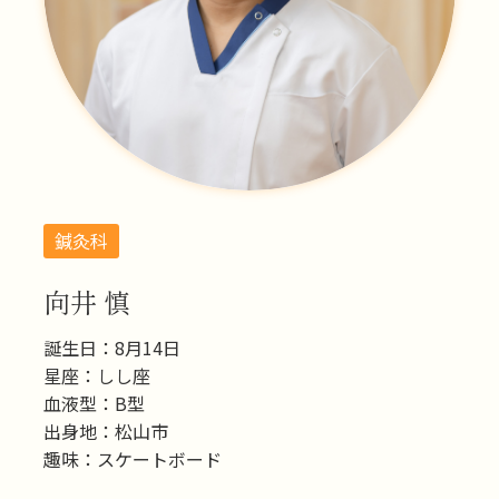
鍼灸科
向井 慎
誕生日：8月14日
星座：しし座
血液型：B型
出身地：松山市
趣味：スケートボード