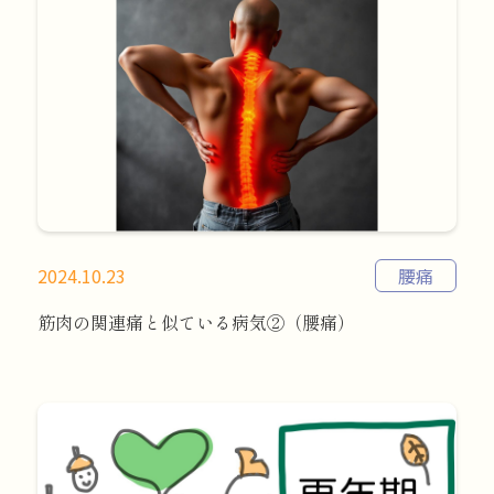
2024.10.23
腰痛
筋肉の関連痛と似ている病気②（腰痛）