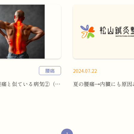
腰痛
2024.07.22
筋肉の関連痛と似ている病気②（腰痛）
夏の腰痛→内臓にも原因