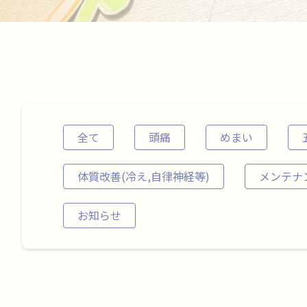
全て
頭痛
めまい
体質改善(冷え,自律神経等)
メンテナ
お知らせ