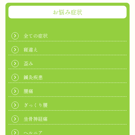
お悩み症状
全ての症状
寝違え
歪み
鍼灸疾患
腰痛
ぎっくり腰
坐骨神経痛
ヘルニア