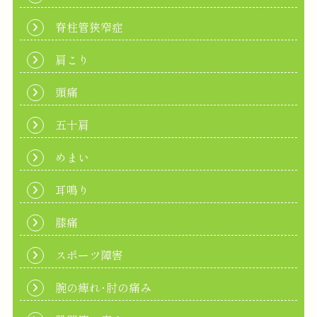
脊柱管狭窄症
肩こり
頭痛
五十肩
めまい
耳鳴り
膝痛
スポーツ障害
腕の痺れ･肘の痛み