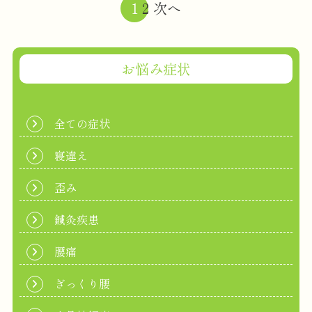
1
2
次へ
お悩み症状
全ての症状
寝違え
歪み
鍼灸疾患
腰痛
ぎっくり腰