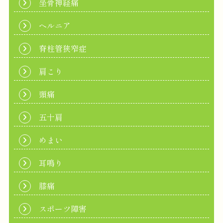
坐骨神経痛
ヘルニア
脊柱管狭窄症
肩こり
頭痛
五十肩
めまい
耳鳴り
膝痛
スポーツ障害