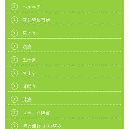
ヘルニア
脊柱管狭窄症
肩こり
頭痛
五十肩
めまい
耳鳴り
膝痛
スポーツ障害
腕の痺れ･肘の痛み